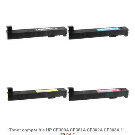
Toner compatible HP CF300A CF301A CF302A CF303A HP
827A
79,94 €