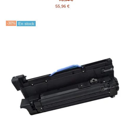
55,96 €
-30%
En stock