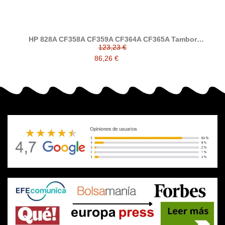
HP 828A CF358A CF359A CF364A CF365A Tambor
compatible
123,23 €
86,26 €