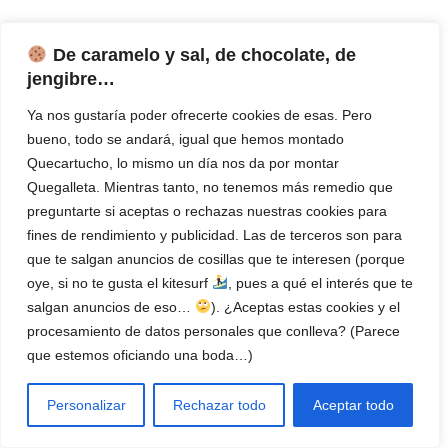
De caramelo y sal, de chocolate, de
jengibre…
Ya nos gustaría poder ofrecerte cookies de esas. Pero
bueno, todo se andará, igual que hemos montado
Quecartucho, lo mismo un día nos da por montar
Quegalleta. Mientras tanto, no tenemos más remedio que
preguntarte si aceptas o rechazas nuestras cookies para
fines de rendimiento y publicidad. Las de terceros son para
que te salgan anuncios de cosillas que te interesen (porque
¿Cuántos cartuchos de tinta tiene una
oye, si no te gusta el kitesurf
, pues a qué el interés que te
impresora?
salgan anuncios de eso…
). ¿Aceptas estas cookies y el
Caramba, esta pregunta parece un acertijo ¿no? Pues mira:
procesamiento de datos personales que conlleva? (Parece
Pueden tener uno solo, el negro, si la impresora es ...
que estemos oficiando una boda…)
Leer Más
Personalizar
Rechazar todo
Aceptar todo