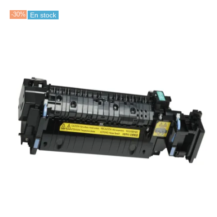
-30%
En stock