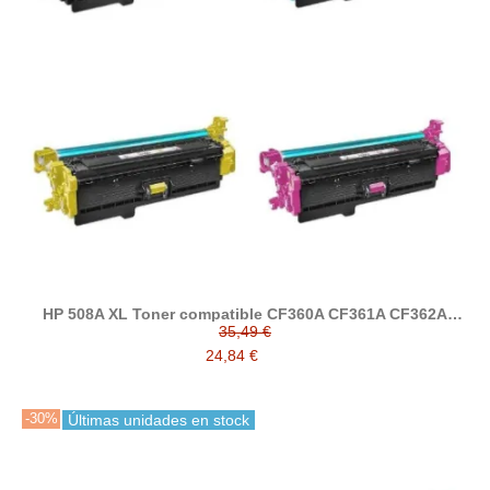
HP 508A XL Toner compatible CF360A CF361A CF362A
CF363A
35,49 €
24,84 €
-30%
Últimas unidades en stock