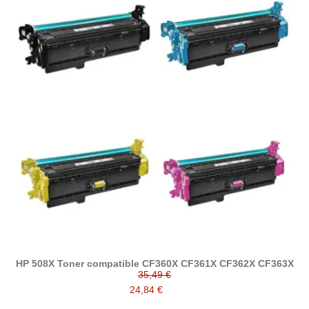
HP 508X Toner compatible CF360X CF361X CF362X CF363X
35,49 €
24,84 €