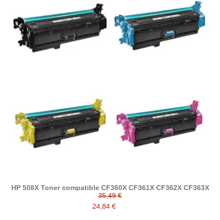
HP 508X Toner compatible CF360X CF361X CF362X CF363X
35,49 €
24,84 €