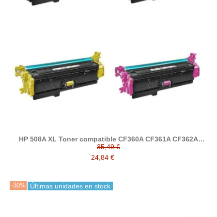
HP 508A XL Toner compatible CF360A CF361A CF362A
CF363A
35,49 €
24,84 €
-30%
Últimas unidades en stock