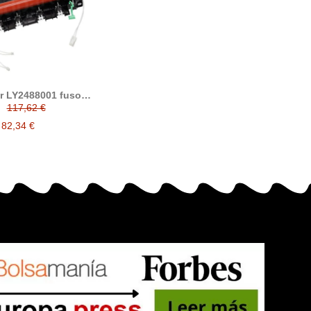
r LY2488001 fusor
compatible
117,62 €
82,34 €