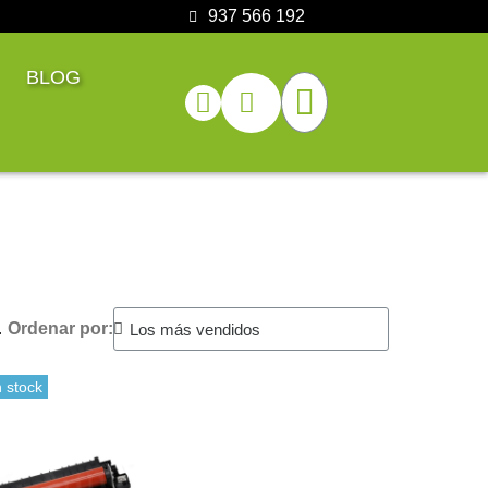
937 566 192
BLOG
.
Ordenar por:
 stock