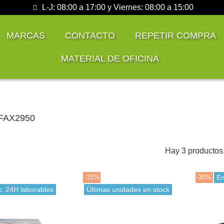
L-J: 08:00 a 17:00 y Viernes: 08:00 a 15:00
MARCAS
CONTACTO
REPETIR COMPRA
MATERIAL DE OFICINA
 FAX2950
Hay 3 productos
-33%
-30%
En
k: 24H laborables
Últimas unidades en stock