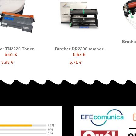
Brothe
er TN2220 Toner
Brother DR2200 tambor
compatible
compatible
5,61 €
8,52 €
3,93 €
5,71 €