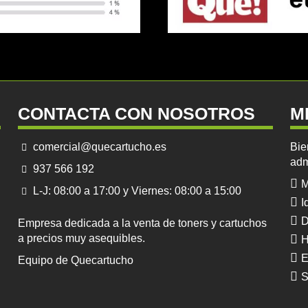
CONTACTA CON NOSOTROS
M
comercial@quecartucho.es
Bie
adm
937 566 192
M
L-J: 08:00 a 17:00 y Viernes: 08:00 a 15:00
I
D
Empresa dedicada a la venta de toners y cartuchos
a precios muy asequibles.
H
E
Equipo de Quecartucho
S