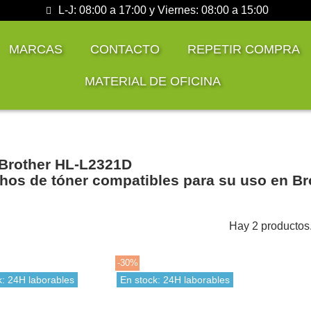
L-J: 08:00 a 17:00 y Viernes: 08:00 a 15:00
MARCAS
CONTACTO
REPETIR COMPRA
MATERIAL DE OFICINA
Brother HL-L2321D
hos de tóner compatibles para su uso en B
Hay 2 productos
-30%
k: 24H laborables
En stock: 24H laborables