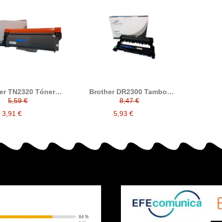
er TN2320 Tóner
Brother DR2300 Tambor
compatible
compatible
5,59 €
8,47 €
3,91 €
5,93 €