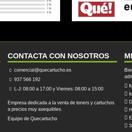
CONTACTA CON NOSOTROS
M
comercial@quecartucho.es
Bie
adm
937 566 192
M
L-J: 08:00 a 17:00 y Viernes: 08:00 a 15:00
I
D
Empresa dedicada a la venta de toners y cartuchos
a precios muy asequibles.
H
E
Equipo de Quecartucho
S