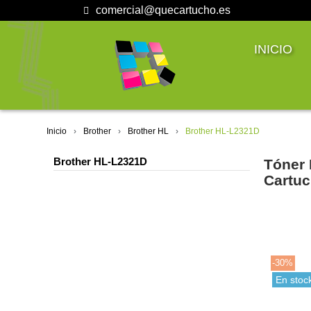
comercial@quecartucho.es
INICIO
Inicio
Brother
Brother HL
Brother HL-L2321D
Brother HL-L2321D
Tóner 
Cartuc
-30%
En stoc