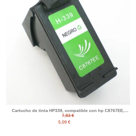
Cartucho de tinta HP339, compatible con hp C8767EE,
negro
7,83 €
5,09 €