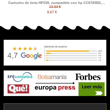
Cartucho de tinta HP338, compatible con hp CC8765EE,
negro
13,33 €
8,67 €