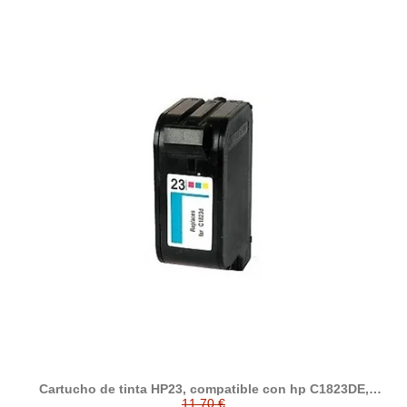
Cartucho de tinta HP23, compatible con hp C1823DE,
tricolor
11,70 €