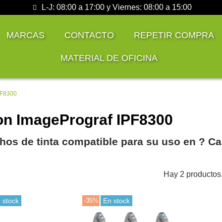
L-J: 08:00 a 17:00 y Viernes: 08:00 a 15:00
MARCAS
CONTACTO
REPETIR COMPRA
MATERIAL DE OFICINA
PF8300
n ImagePrograf IPF8300
hos de tinta compatible para su uso en ?️ 
Hay 2 productos
 stock
-35%
En stock