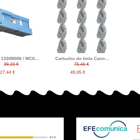
 1320B006 / MC08
Cartucho de tinta Canon
 mantenimiento
PFI-706 / PFI706 compatible
39,20 €
75,46 €
compatible
a Canon
27,44 €
49,05 €