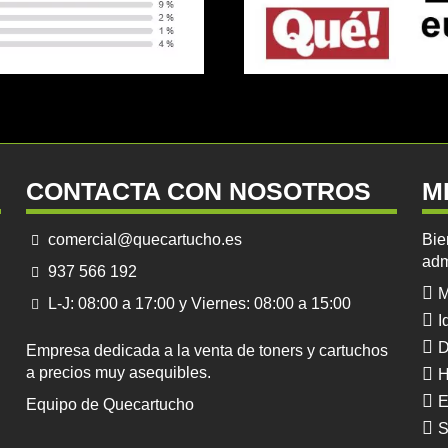
CONTACTA CON NOSOTROS
M
comercial@quecartucho.es
Bie
adm
937 566 192
M
L-J: 08:00 a 17:00 y Viernes: 08:00 a 15:00
I
D
Empresa dedicada a la venta de toners y cartuchos
a precios muy asequibles.
H
E
Equipo de Quecartucho
S