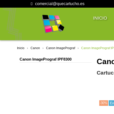
comercial@quecartucho.es
INICIO
Inicio
Canon
Canon ImagePrograf
Canon ImagePrograf I
Canon ImagePrograf IPF8300
Cano
Cartuc
-30%
En