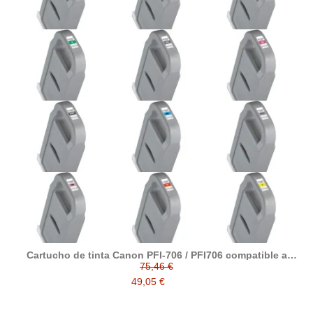
Cartucho de tinta Canon PFI-706 / PFI706 compatible a
Canon
75,46 €
49,05 €