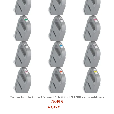
Cartucho de tinta Canon PFI-706 / PFI706 compatible a
Canon
75,46 €
49,05 €