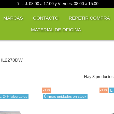
L-J: 08:00 a 17:00 y Viernes: 08:00 a 15:00
MARCAS
CONTACTO
REPETIR COMPRA
MATERIAL DE OFICINA
r HL2270DW
Hay 3 productos
-33%
-30%
En
k: 24H laborables
Últimas unidades en stock