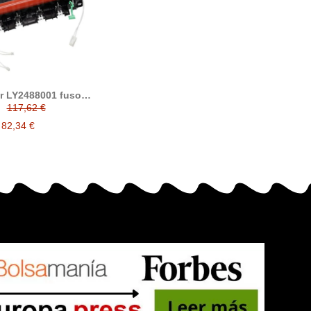
r LY2488001 fusor
compatible
117,62 €
82,34 €