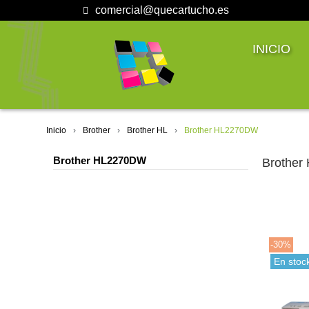
comercial@quecartucho.es
INICIO
Inicio
Brother
Brother HL
Brother HL2270DW
Brother HL2270DW
Brothe
-30%
En stoc