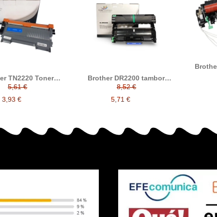
Brothe
er TN2220 Toner
Brother DR2200 tambor
compatible
compatible
5,61 €
8,52 €
3,93 €
5,71 €