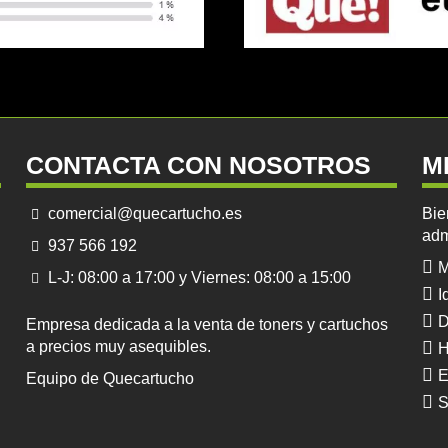
CONTACTA CON NOSOTROS
M
comercial@quecartucho.es
Bie
adm
937 566 192
M
L-J: 08:00 a 17:00 y Viernes: 08:00 a 15:00
I
D
Empresa dedicada a la venta de toners y cartuchos
a precios muy asequibles.
H
E
Equipo de Quecartucho
S