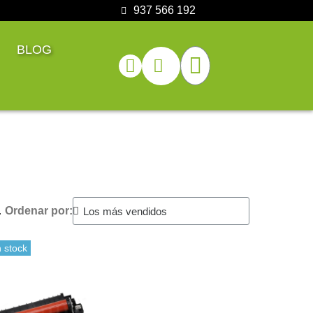
937 566 192
BLOG
.
Ordenar por:
 stock