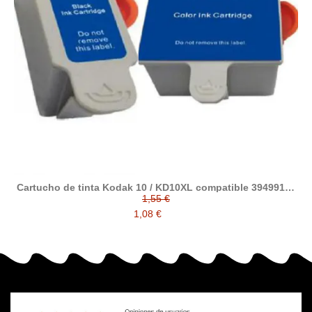
Cartucho de tinta Kodak 10 / KD10XL compatible 3949914 /
3949930
1,55 €
1,08 €