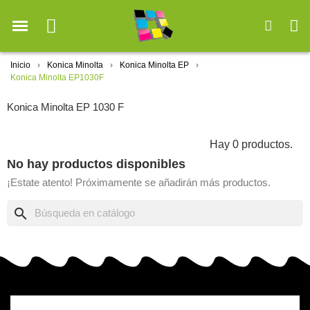
Inicio
Konica Minolta
Konica Minolta EP
Konica Minolta EP1030F
Konica Minolta EP 1030 F
Hay 0 productos.
No hay productos disponibles
¡Estate atento! Próximamente se añadirán más productos.
search