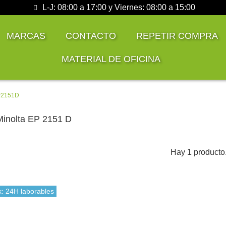
L-J: 08:00 a 17:00 y Viernes: 08:00 a 15:00
MARCAS
CONTACTO
REPETIR COMPRA
MATERIAL DE OFICINA
EP2151D
Minolta EP 2151 D
Hay 1 producto
k: 24H laborables