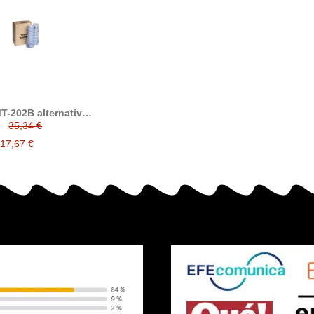
T-202B alternativo
Konica Minolta
35,34 €
2B ( 8935-304 )
17,67 €