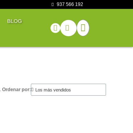
937 566 192
BLOG
.
Ordenar por: