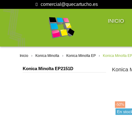
comercial@quecartucho.es
INICIO
Inicio
Konica Minolta
Konica Minolta EP
Konica Minolta 
Konica Minolta EP2151D
Konica 
-50%
En stoc