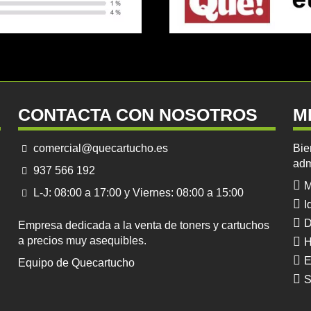
CONTACTA CON NOSOTROS
M
comercial@quecartucho.es
Bie
adm
937 566 192
M
L-J: 08:00 a 17:00 y Viernes: 08:00 a 15:00
I
D
Empresa dedicada a la venta de toners y cartuchos
a precios muy asequibles.
H
E
Equipo de Quecartucho
S