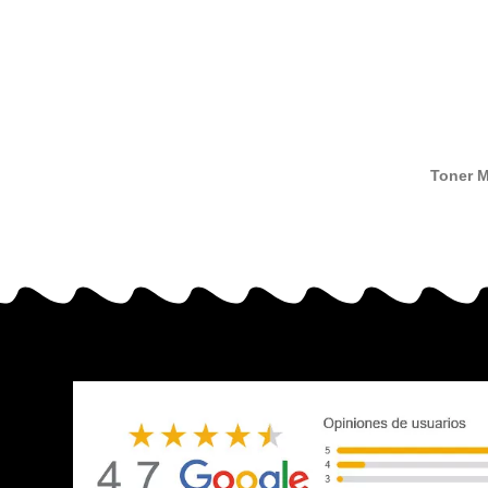
Toner M
con 
MT20