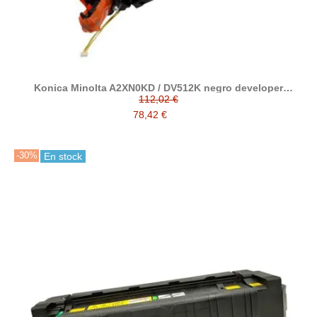
Konica Minolta A2XN0KD / DV512K negro developer
reciclado
112,02 €
78,42 €
-30%
En stock