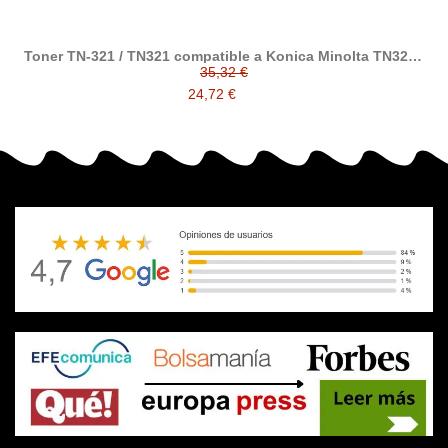
Toner TN-321 / TN321 compatible a Konica Minolta TN321 /
A33K150 / A33K250 / A33K350 / A33K450
35,32 €
24,72 €