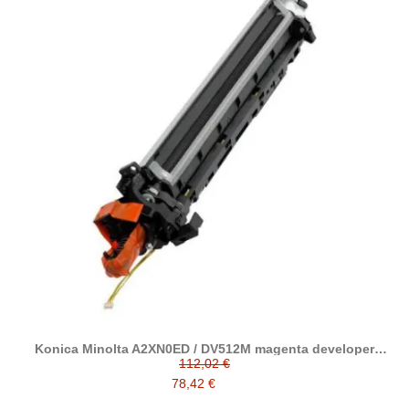
Konica Minolta A2XN0ED / DV512M magenta developer
reciclado
112,02 €
78,42 €