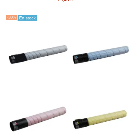
-30%
En stock