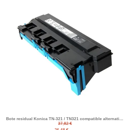
Bote residual Konica TN-321 / TN321 compatible alternativo
a WX-103 / A4NNWY1
37,82 €
26,48 €