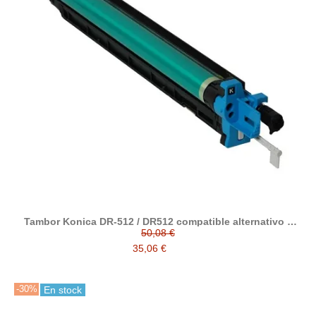
Tambor Konica DR-512 / DR512 compatible alternativo a
A2XN0RD / A2XN0TD
50,08 €
35,06 €
-30%
En stock