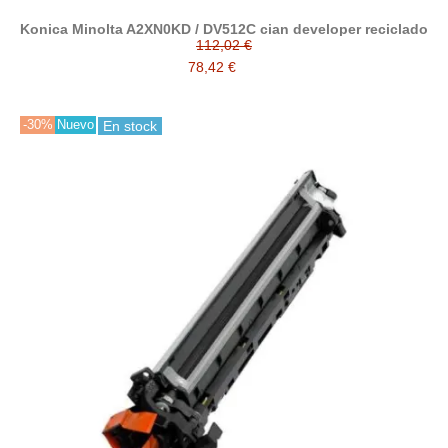
Konica Minolta A2XN0KD / DV512C cian developer reciclado
112,02 €
78,42 €
-30%
Nuevo
En stock