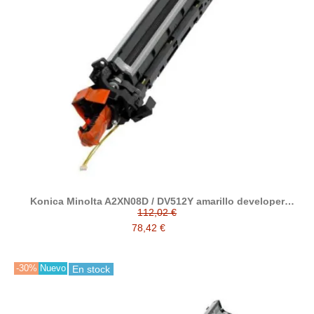
Konica Minolta A2XN08D / DV512Y amarillo developer
reciclado
112,02 €
78,42 €
-30%
Nuevo
En stock