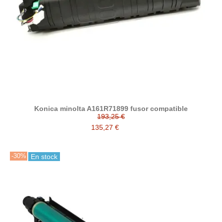
Konica minolta A161R71899 fusor compatible
193,25 €
135,27 €
-30%
En stock