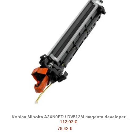
Konica Minolta A2XN0ED / DV512M magenta developer
reciclado
112,02 €
78,42 €