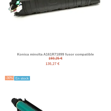
Konica minolta A161R71899 fusor compatible
193,25 €
135,27 €
-30%
En stock