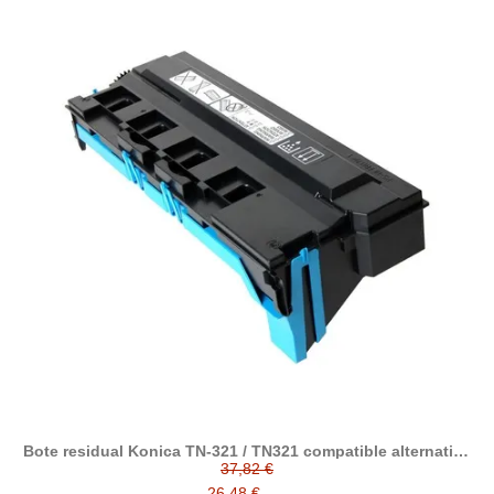
Bote residual Konica TN-321 / TN321 compatible alternativo
a WX-103 / A4NNWY1
37,82 €
26,48 €