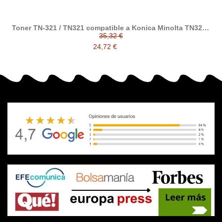
Toner TN-321 / TN321 compatible a Konica Minolta TN321 /
A33K150 / A33K250 / A33K350 / A33K450
35,32 €
24,72 €