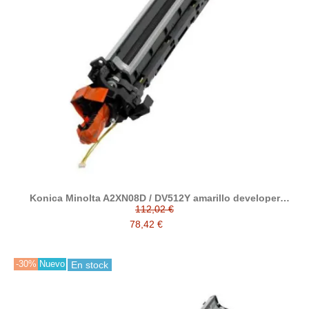
Konica Minolta A2XN08D / DV512Y amarillo developer
reciclado
112,02 €
78,42 €
-30%
Nuevo
En stock