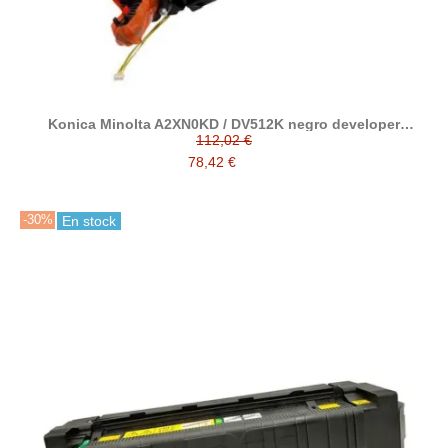
Konica Minolta A2XN0KD / DV512K negro developer
reciclado
112,02 €
78,42 €
-30%
En stock