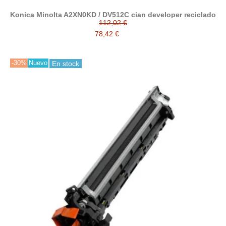
Konica Minolta A2XN0KD / DV512C cian developer reciclado
112,02 €
78,42 €
-30%
Nuevo
En stock