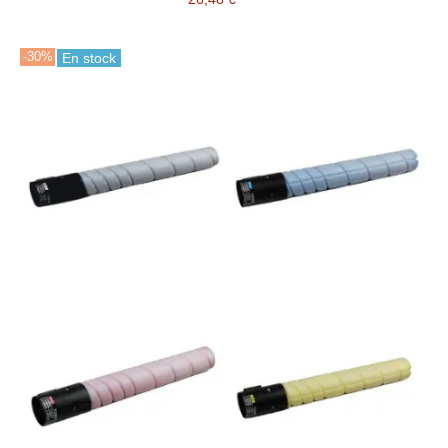
-30%
En stock