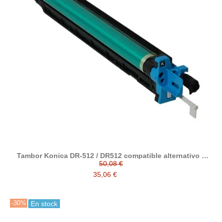
Tambor Konica DR-512 / DR512 compatible alternativo a
A2XN0RD / A2XN0TD
50,08 €
35,06 €
-30%
En stock