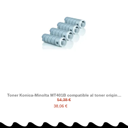
Toner Konica-Minolta MT401B compatible al toner original
MT-401B ( 8932-6040 )
54,38 €
38,06 €