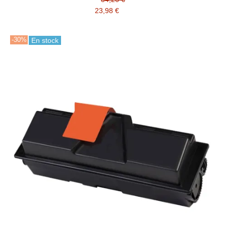
23,98 €
-30%
En stock