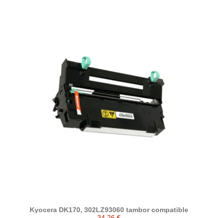
Kyocera DK170, 302LZ93060 tambor compatible
34,26 €