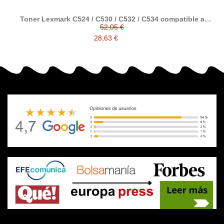
Toner Lexmark C524 / C530 / C532 / C534 compatible a
Lexmark
52,05 €
28,63 €