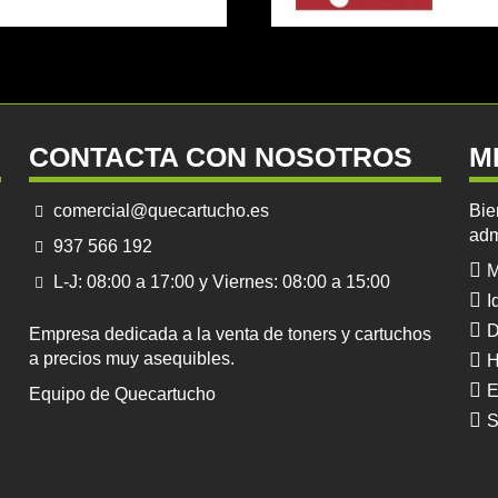
CONTACTA CON NOSOTROS
M
comercial@quecartucho.es
Bie
adm
937 566 192
M
L-J: 08:00 a 17:00 y Viernes: 08:00 a 15:00
I
D
Empresa dedicada a la venta de toners y cartuchos
a precios muy asequibles.
H
E
Equipo de Quecartucho
S