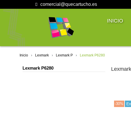
comercial@quecartucho.es
INICIO
Inicio
Lexmark
Lexmark P
Lexmark P6280
Lexmark P6280
Lexmark
-30%
En