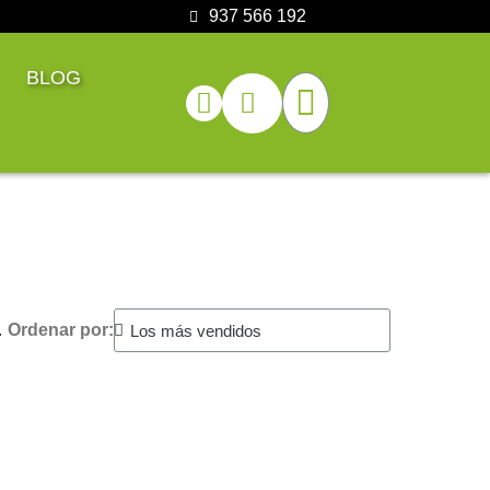
937 566 192
BLOG
.
Ordenar por: