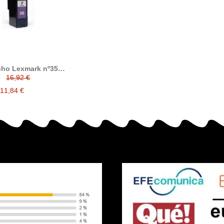
cho Lexmark nº35
olor compatible
16,92 €
11,84 €