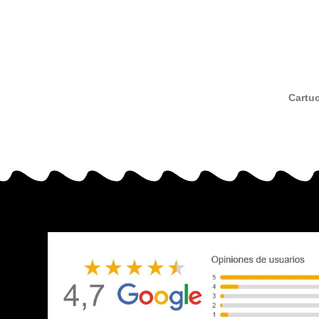
Cartu
tric