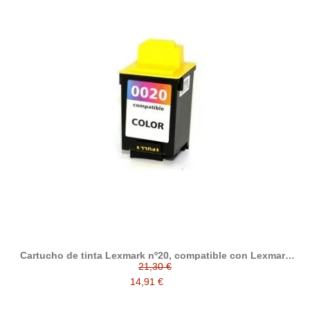
Cartucho de tinta Lexmark nº20, compatible con Lexmark
015MX120BR / 015MX120E, tricolor
21,30 €
14,91 €