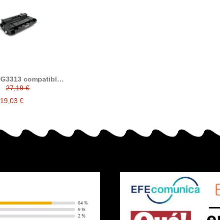
UG3313 compatible
 original Panasonic
27,19 €
UG-3313
19,03 €