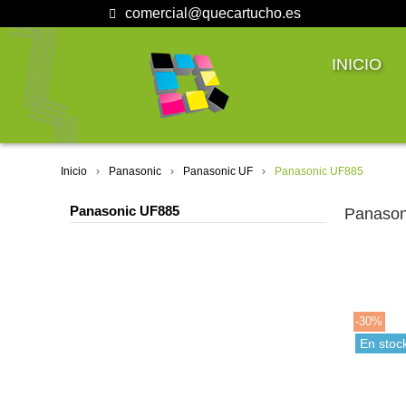
comercial@quecartucho.es
INICIO
Inicio
Panasonic
Panasonic UF
Panasonic UF885
Panasonic UF885
Panason
-30%
En stoc