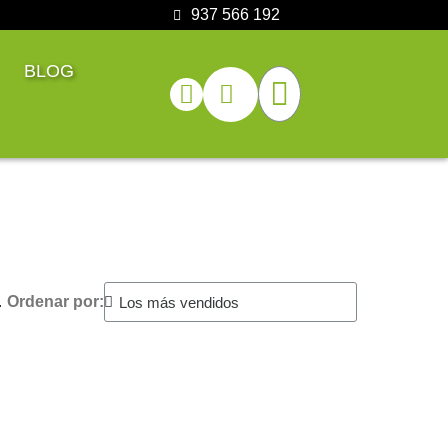
937 566 192
BLOG
.
Ordenar por: