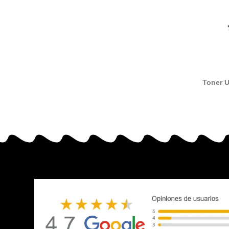
Toner 
al toner