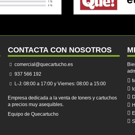
CONTACTA CON NOSOTROS
M
comercial@quecartucho.es
Bie
adm
937 566 192
M
L-J: 08:00 a 17:00 y Viernes: 08:00 a 15:00
I
D
Empresa dedicada a la venta de toners y cartuchos
a precios muy asequibles.
H
E
Equipo de Quecartucho
S