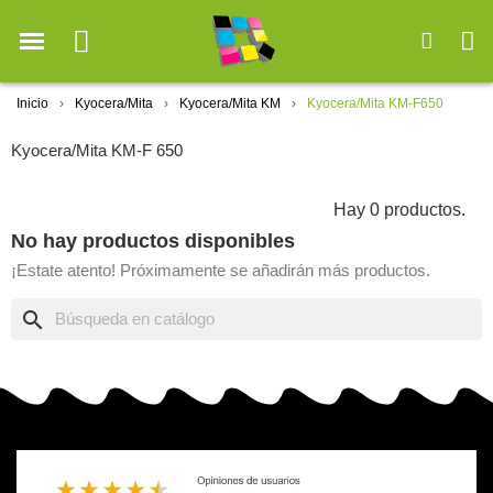
Inicio
Kyocera/Mita
Kyocera/Mita KM
Kyocera/Mita KM-F650
Kyocera/Mita KM-F 650
Hay 0 productos.
No hay productos disponibles
¡Estate atento! Próximamente se añadirán más productos.
search