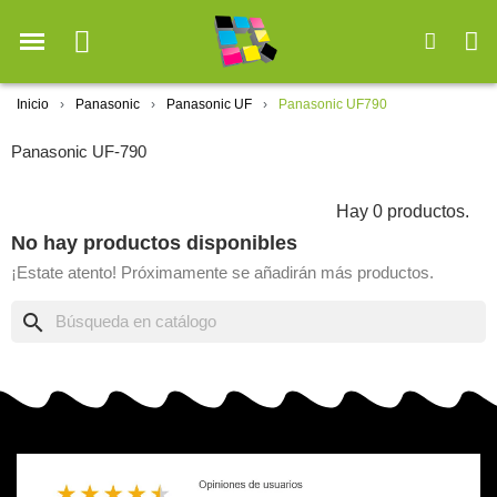
Inicio
Panasonic
Panasonic UF
Panasonic UF790
Panasonic UF-790
Hay 0 productos.
No hay productos disponibles
¡Estate atento! Próximamente se añadirán más productos.
search