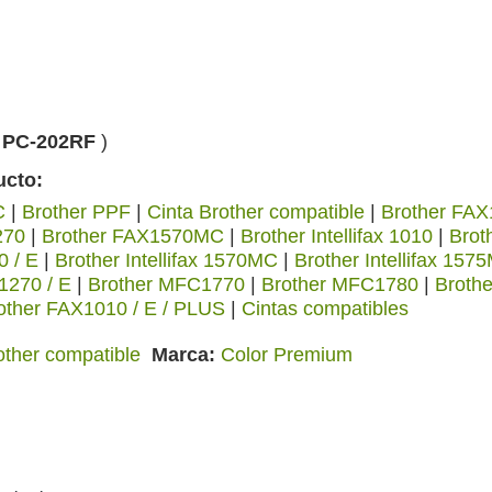
(
PC-202RF
)
ucto:
C
|
Brother PPF
|
Cinta Brother compatible
|
Brother FAX
270
|
Brother FAX1570MC
|
Brother Intellifax 1010
|
Broth
0 / E
|
Brother Intellifax 1570MC
|
Brother Intellifax 157
1270 / E
|
Brother MFC1770
|
Brother MFC1780
|
Broth
other FAX1010 / E / PLUS
|
Cintas compatibles
other compatible
Marca
Color Premium