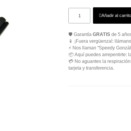
Añadir al carrit
🛡️ Garantía
GRATIS
de 5 años
📱 ¡Fuera vergüenza!: llámano
⚡ Nos llaman “Speedy Gonzál
📦 Aquí puedes arrepentirte: l
💳 No aguantes la respiració
tarjeta y transferencia.