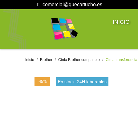
comercial@quecartucho.es
INICIO
Inicio
Brother
Cinta Brother compatible
Cinta transferenci
-45%
En stock: 24H laborables