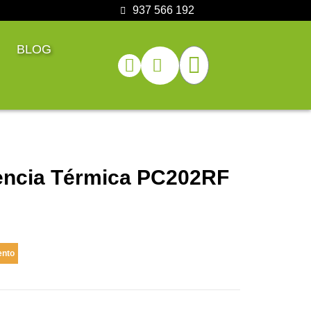
937 566 192
BLOG
rencia Térmica PC202RF
ento