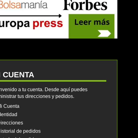
I CUENTA
nvenido a tu cuenta. Desde aquí puedes
inistrar tus direcciones y pedidos.
i Cuenta
dentidad
irecciones
istorial de pedidos