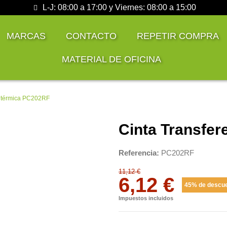
L-J: 08:00 a 17:00 y Viernes: 08:00 a 15:00
MARCAS
CONTACTO
REPETIR COMPRA
MATERIAL DE OFICINA
a térmica PC202RF
Cinta Transfe
Referencia
PC202RF
11,12 €
6,12 €
45% de descu
Impuestos incluidos