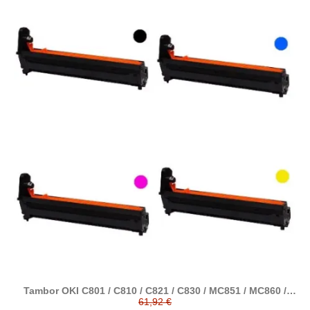
Tambor OKI C801 / C810 / C821 / C830 / MC851 / MC860 /
MC861 / MC862 / ES8430 / ES8460 / ES8451 / ES8461 /
61,92 €