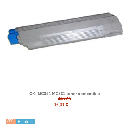
OKI MC851 MC861 tóner compatible
23,30 €
16,31 €
-30%
En stock