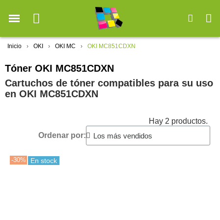
Inicio
OKI
OKI MC
OKI MC851CDXN
Tóner OKI MC851CDXN
Cartuchos de tóner compatibles para su uso
en OKI MC851CDXN
Hay 2 productos.
Ordenar por:
-30%
En stock