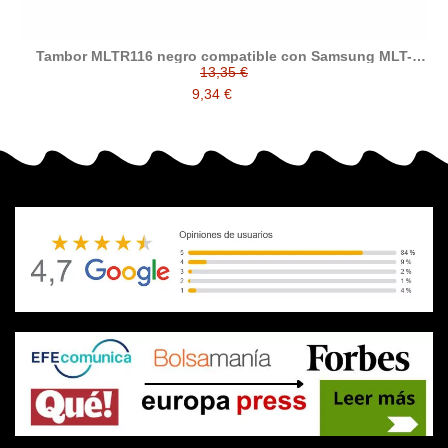
Tambor MLTR116 negro compatible con Samsung MLT-
R116/SEE
13,35 €
9,34 €