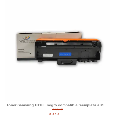
Toner Samsung D116L negro compatible reemplaza a MLT-
D116L
7,89 €
5,52 €