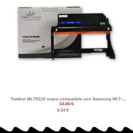
Tambor MLTR116 negro compatible con Samsung MLT-
R116/SEE
13,35 €
9,34 €