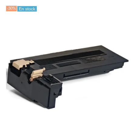
-30%
En stock