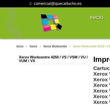
comercial@quecartucho.es
INICIO
Inicio
Xerox
Xerox Workcentre
Xerox Workcentre 4250 / VS
Xerox Workcentre 4250 / VS / VSM / VU /
Impr
VUM / VX
Cartuc
Xerox 
Xerox
Xerox
Xerox
Xerox
Xerox