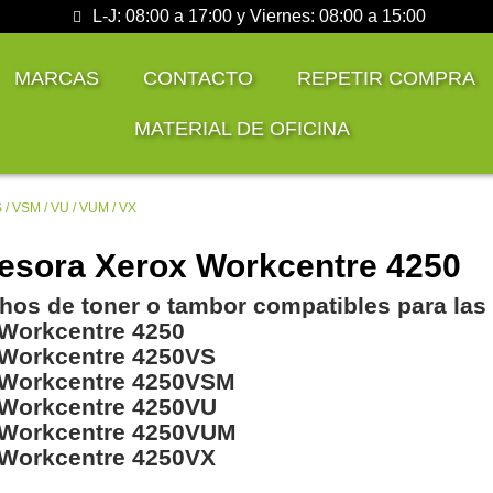
L-J: 08:00 a 17:00 y Viernes: 08:00 a 15:00
MARCAS
CONTACTO
REPETIR COMPRA
MATERIAL DE OFICINA
 / VSM / VU / VUM / VX
esora Xerox Workcentre 4250
hos de toner o tambor compatibles para las
Workcentre 4250
 Workcentre 4250VS
 Workcentre 4250VSM
 Workcentre 4250VU
 Workcentre 4250VUM
 Workcentre 4250VX