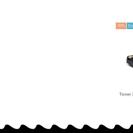
-30%
En
Toner 
425
compat
Xe