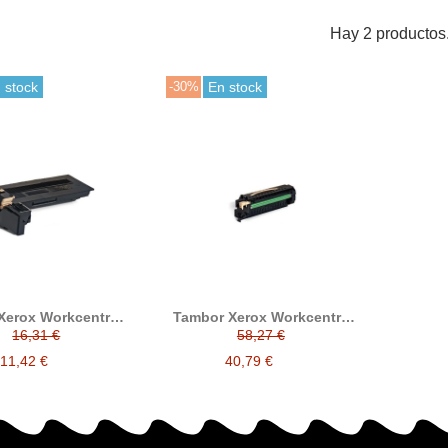
Hay 2 productos
 stock
-30%
En stock
Xerox Workcentre
Tambor Xerox Workcentre
0 / 4260 negro
4250 / 4260 negro
16,31 €
58,27 €
ible reemplaza a
compatible reemplaza a
rox 106R01409
Xerox 113R00755
11,42 €
40,79 €