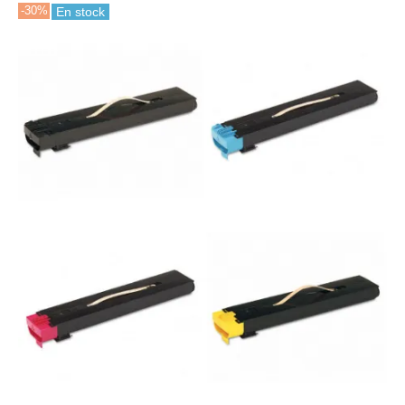
-30%
En stock