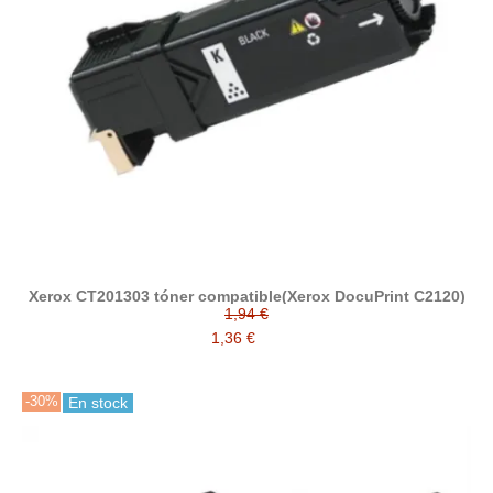
Xerox CT201303 tóner compatible(Xerox DocuPrint C2120)
1,94 €
1,36 €
-30%
En stock