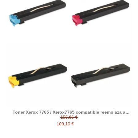
Toner Xerox 7765 / Xerox7765 compatible reemplaza a
Xerox 006R01449 006R01450 006R01451 006R01452
155,86 €
013R00602 013R00603
109,10 €