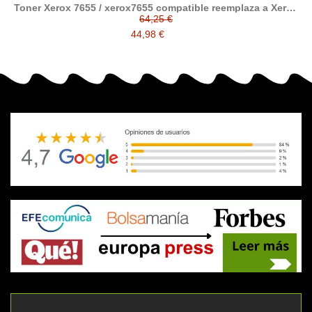
Toner Xerox 7655 / xerox7655 compatible reemplaza a Xerox
7655 006R01449 / 006R01450 /006R01451 / 006R01452
64,25 €
44,98 €