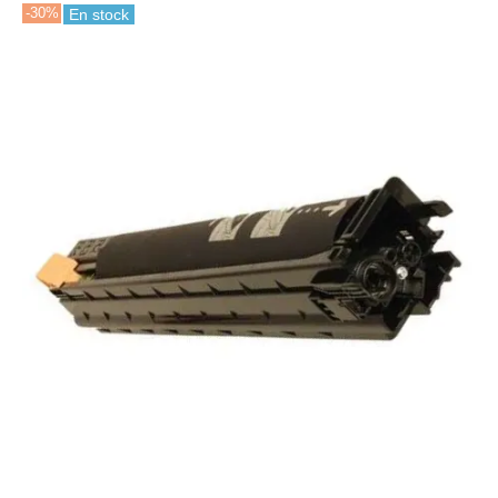
-30%
En stock