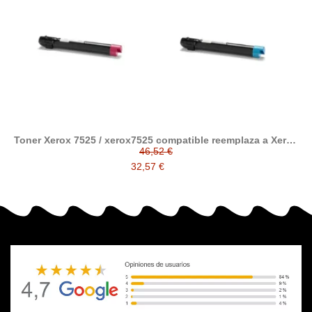
Toner Xerox 7525 / xerox7525 compatible reemplaza a Xerox
006R01513, 006R01516, 006R01515, 006R01514
46,52 €
32,57 €