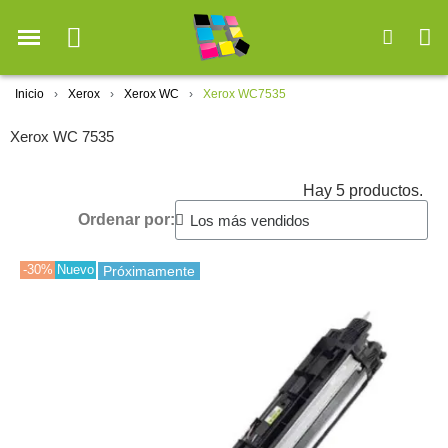
Inicio
Xerox
Xerox WC
Xerox WC7535
Xerox WC 7535
Hay 5 productos.
Ordenar por:
-30%
Nuevo
Próximamente