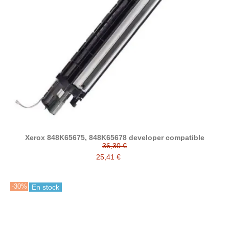
Xerox 848K65675, 848K65678 developer compatible
36,30 €
25,41 €
-30%
En stock