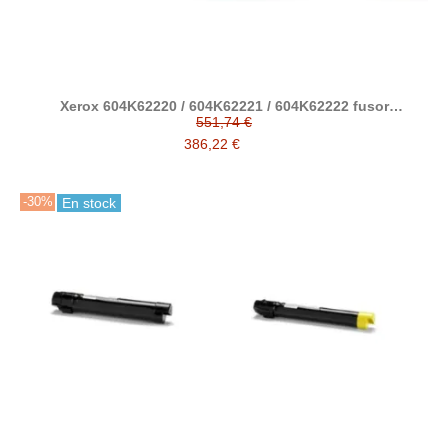
Xerox 604K62220 / 604K62221 / 604K62222 fusor
compatible
551,74 €
386,22 €
-30%
En stock