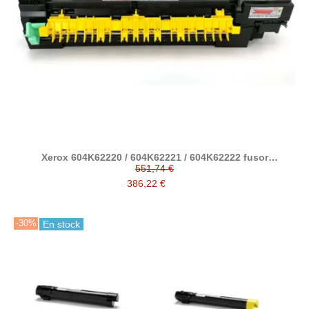
Xerox 604K62220 / 604K62221 / 604K62222 fusor
compatible
551,74 €
386,22 €
-30%
En stock