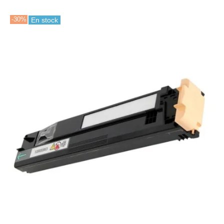
-30%
En stock