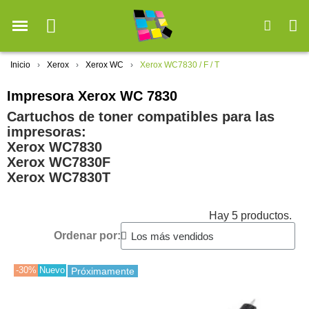
Inicio
Xerox
Xerox WC
Xerox WC7830 / F / T
Impresora Xerox WC 7830
Cartuchos de toner compatibles para las
impresoras:
Xerox WC7830
Xerox WC7830F
Xerox WC7830T
Hay 5 productos.
Ordenar por:
-30%
Nuevo
Próximamente