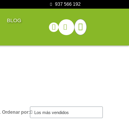
937 566 192
BLOG
.
Ordenar por: