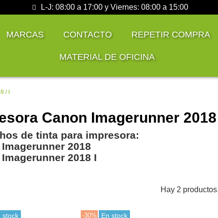
L-J: 08:00 a 17:00 y Viernes: 08:00 a 15:00
MARCAS
CONTACTO
REPETIR COMPRA
MATERIAL DE OFICINA
 / I
esora Canon Imagerunner 2018
hos de tinta para impresora:
 Imagerunner 2018
Imagerunner 2018 I
Hay 2 productos
 stock
-30%
En stock