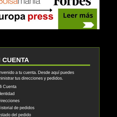
I CUENTA
nvenido a tu cuenta. Desde aquí puedes
inistrar tus direcciones y pedidos.
i Cuenta
dentidad
irecciones
istorial de pedidos
stado del pedido