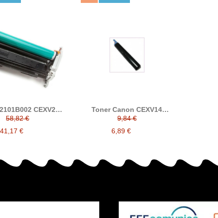
2101B002 CEXV23
Toner Canon CEXV14
bor compatible
compatible con 0384B002 (
58,82 €
9,84 €
2 unidad )
41,17 €
6,89 €