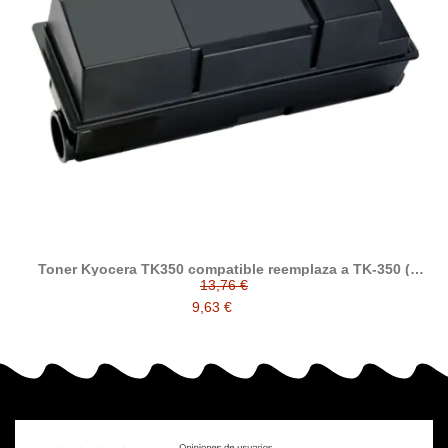
Toner Kyocera TK350 compatible reemplaza a TK-350 (
1T02J10EU0 )
13,76 €
9,63 €