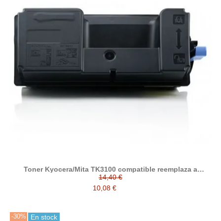
Toner Kyocera/Mita TK3100 compatible reemplaza a
Kyocera 1T02MS0NL0
14,40 €
10,08 €
-30%
En stock