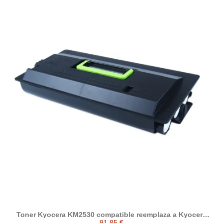
Toner Kyocera KM2530 compatible reemplaza a Kyocera
370AB000
91,85 €