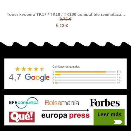
Toner kyocera TK17 / TK18 / TK100 compatible reemplaza a
370QB0KX
8,76 €
6,13 €