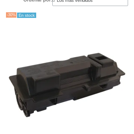
-30%
En stock