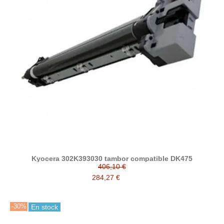
Kyocera 302K393030 tambor compatible DK475
406,10 €
284,27 €
-30%
En stock