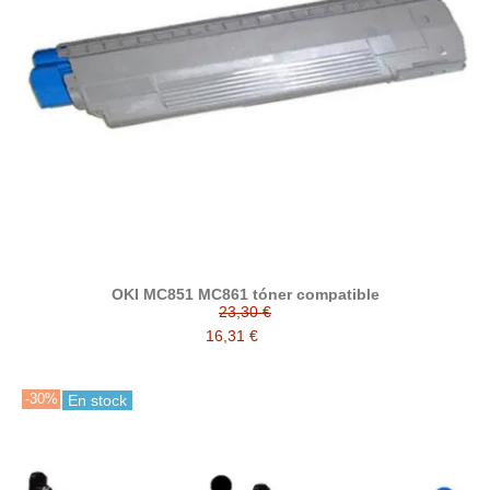
OKI MC851 MC861 tóner compatible
23,30 €
16,31 €
-30%
En stock