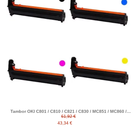
Tambor OKI C801 / C810 / C821 / C830 / MC851 / MC860 /
MC861 / MC862 / ES8430 / ES8460 / ES8451 / ES8461 /
61,92 €
CX2633 comp. a OKI
43,34 €