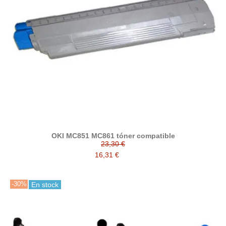
OKI MC851 MC861 tóner compatible
23,30 €
16,31 €
-30%
En stock