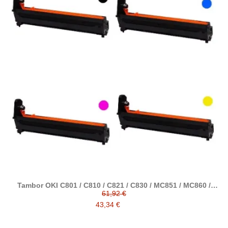
Tambor OKI C801 / C810 / C821 / C830 / MC851 / MC860 /
MC861 / MC862 / ES8430 / ES8460 / ES8451 / ES8461 /
61,92 €
CX2633 comp. a OKI
43,34 €