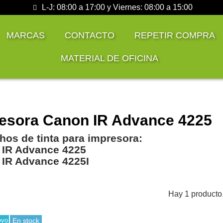
L-J: 08:00 a 17:00 y Viernes: 08:00 a 15:00
MARCAS
CONTACTO
REPETIR COMPRA
MATERIAL DE OFICINA
esora Canon IR Advance 4225
hos de tinta para impresora:
 IR Advance 4225
IR Advance 4225I
Hay 1 producto
evo
En stock