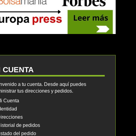
I CUENTA
nvenido a tu cuenta. Desde aquí puedes
inistrar tus direcciones y pedidos.
i Cuenta
dentidad
irecciones
istorial de pedidos
stado del pedido