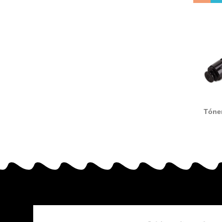
Tóne
compa