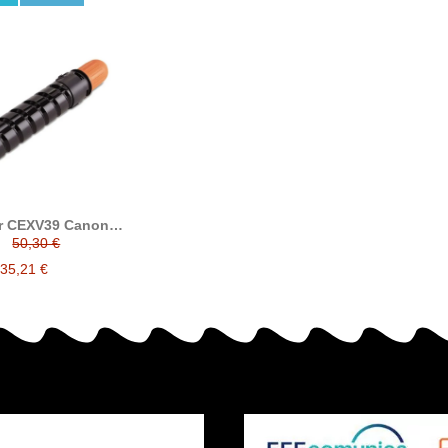
r CEXV39 Canon
tible (4792B002)
50,30 €
35,21 €