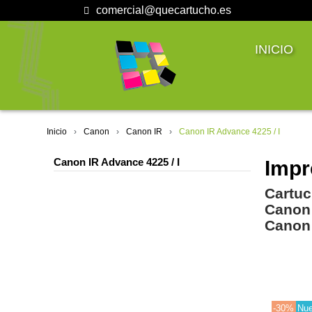
comercial@quecartucho.es
INICIO
Inicio
Canon
Canon IR
Canon IR Advance 4225 / I
Canon IR Advance 4225 / I
Impr
Cartuc
Canon
Canon 
-30%
Nu