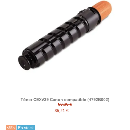
Tóner CEXV39 Canon compatible (4792B002)
50,30 €
35,21 €
-30%
En stock