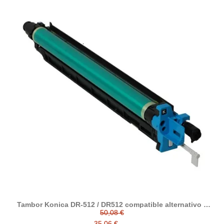
Tambor Konica DR-512 / DR512 compatible alternativo a
A2XN0RD / A2XN0TD
50,08 €
35,06 €