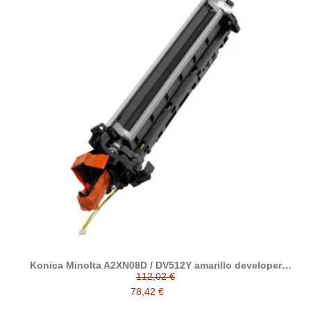
Konica Minolta A2XN08D / DV512Y amarillo developer
reciclado
112,02 €
78,42 €