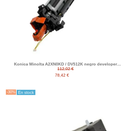
Konica Minolta A2XN0KD / DV512K negro developer
reciclado
112,02 €
78,42 €
-30%
En stock