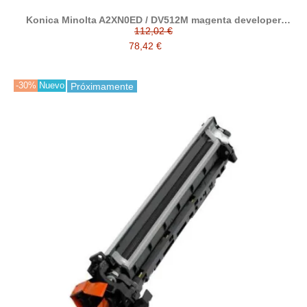
Konica Minolta A2XN0ED / DV512M magenta developer
reciclado
112,02 €
78,42 €
-30%
Nuevo
Próximamente