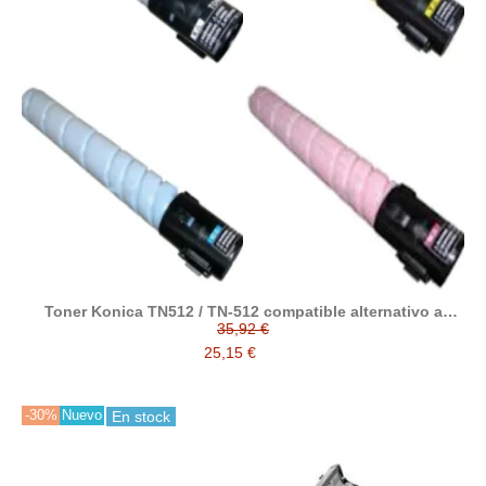
Toner Konica TN512 / TN-512 compatible alternativo a
A33K152 / A33K252 / A33K352 / A33K452
35,92 €
25,15 €
-30%
Nuevo
En stock