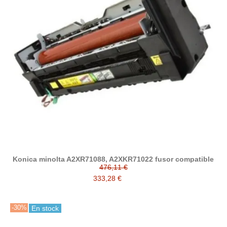
Konica minolta A2XR71088, A2XKR71022 fusor compatible
476,11 €
333,28 €
-30%
En stock