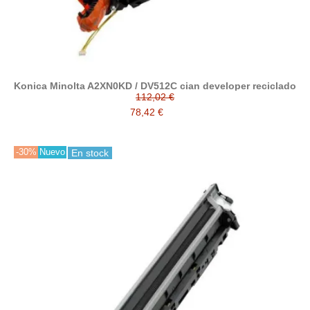
Konica Minolta A2XN0KD / DV512C cian developer reciclado
112,02 €
78,42 €
-30%
Nuevo
En stock