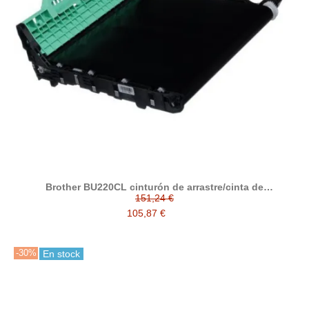
Brother BU220CL cinturón de arrastre/cinta de
transferencia compatible
151,24 €
105,87 €
-30%
En stock