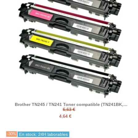
Brother TN245 / TN241 Toner compatible (TN241BK,
TN245C, TN245M, TN245Y)
6,63 €
4,64 €
-30%
En stock: 24H laborables