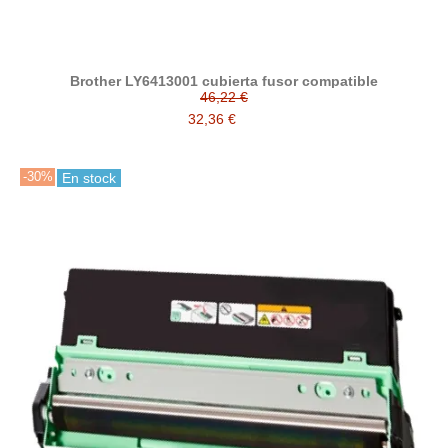
Brother LY6413001 cubierta fusor compatible
46,22 €
32,36 €
-30%
En stock