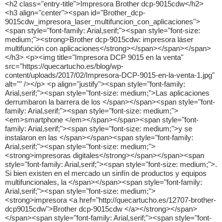
<h2 class="entry-title">Impresora Brother dcp-9015cdw</h2> <h3 align="center"><span id="Brother_dcp-9015cdw_impresora_laser_multifuncion_con_aplicaciones"><span style="font-family: Arial,serif;"><span style="font-size: medium;"><strong>Brother dcp-9015cdw: impresora láser multifunción con aplicaciones</strong></span></span></span></h3> <p><img title="Impresora DCP 9015 en la venta" src="https://quecartucho.es/blog/wp-content/uploads/2017/02/Impresora-DCP-9015-en-la-venta-1.jpg" alt="" /></p> <p align="justify"><span style="font-family: Arial,serif;"><span style="font-size: medium;">Las aplicaciones derrumbaron la barrera de los </span></span><span style="font-family: Arial,serif;"><span style="font-size: medium;"><em>smartphone </em></span></span><span style="font-family: Arial,serif;"><span style="font-size: medium;">y se instalaron en las </span></span><span style="font-family: Arial,serif;"><span style="font-size: medium;"><strong>impresoras digitales</strong></span></span><span style="font-family: Arial,serif;"><span style="font-size: medium;">. Si bien existen en el mercado un sinfín de productos y equipos multifuncionales, la </span></span><span style="font-family: Arial,serif;"><span style="font-size: medium;"><strong>impresora <a href="http://quecartucho.es/12707-brother-dcp9015cdw">Brother dcp-9015cdw </a></strong></span></span><span style="font-family: Arial,serif;"><span style="font-size: medium;">sale a flote como la más completa en su categoría con láser multifunción. Sin embargo, también permite la descarga e instalación de aplicaciones para navegar entre los documentos almacenados en la nube.</span></span></p> <p align="justify"><img class="alignnone wp-image-1369 size-large" src="https://quecartucho.es/blog/wp-content/uploads/2017/02/impresora-dcp-9015cdw-1024x416.jpg" alt="" width="1024" height="416" /></p> <p align="justify"><span style="font-family: Arial,serif;"><span style="font-size: medium;">La</span></span><span style="font-family: Arial,serif;"><span style="font-size: medium;"><strong> impresora Brother dcp-9015cdw </strong></span></span><span style="font-family: Arial,serif;"><span style="font-size: medium;">es tan versátil como sencilla de usar. A diferencia de otros dispositivos que tienen botones y teclados, éste solo dispone de una pantalla táctil a color de 9,3 centímetros y un solo botón de apagado-encendido. Todos los controles básicos como los íconos de impresión, copiado y escaneado aparecen en dicho teclado para facilitar su manipulación.</span></span></p> <p align="justify"><span style="font-family: Arial,serif;"><span style="font-size: medium;">La</span></span><span style="font-family: Arial,serif;"><span style="font-size: medium;"><strong> Brother dcp-9015cdw </strong></span></span><span style="font-family: Arial,serif;"><span style="font-size: medium;">cuenta con la </span></span><span style="font-family: Arial,serif;"><span style="font-size: medium;"><strong>opción móvil </strong></span></span><span style="font-family: Arial,serif;"><span style="font-size: medium;"><em><strong>iPrint&amp;Scan</strong></em></span></span><span style="font-family: Arial,serif;"><span style="font-size: medium;"><em>, </em></span></span><span style="font-family: Arial,serif;"><span style="font-size: medium;">cuya función principal es facilitar el proceso de impresión, pues permite el envío de archivos y fotografías desde un teléfono inteligente o una tablet valiéndose de la misma red inalámbrica de WiFi de la impresora. Es decir, los usuarios pueden tener acceso a cualquier documento importante que guarden en Microsoft SkyDrive o Google Drive.</span></span></p> <div class="google-auto-placed ap_container" style="text-align: center; width: 100%; height: auto; clear: none;"><ins class="adsbygoogle adsbygoogle-noablate" style="display: block; margin: auto; background-color: transparent;" data-ad-format="auto" data-ad-client="ca-pub-9139265581164021" data-adsbygoogle-status="done"><ins id="aswift_2_expand" style="display: inline-table; height: 0px; margin: 0px; padding: 0px; position: relative; visibility: visible; width: 678px; background-color: transparent;"><ins id="aswift_2_anchor" style="display: block; height: 0px; margin: 0px; padding: 0px; position: relative; visibility: visible; width: 678px; background-color: transparent; overflow: hidden; opacity: 0;"></ins></ins></ins></div> <p align="justify"><span style="font-family: Arial,serif;"><span style="font-size: medium;">Pero sus innovadoras funciones no terminan aun. El </span></span><span style="font-family: Arial,serif;"><span style="font-size: medium;"><strong>software</strong></span></span> <span style="font-family: Arial,serif;"><span style="font-size: medium;"><strong>de la impresora</strong></span></span> <span style="font-family: Arial,serif;"><span style="font-size: medium;"><strong>Brother DCP-9020CDW </strong></span></span><span style="font-family: Arial,serif;"><span style="font-size: medium;">es otra de sus principales fortalezas. Se le conoce como </span></span><span style="font-family: Arial,serif;"><span style="font-size: medium;"><em>software PaperPort 12 SE </em></span></span><span style="font-family: Arial,serif;"><span style="font-size: medium;">y se trata de un programa que ofrece una vista de imágenes en conjunto con la administración y almacenamiento de archivos además del dominio de herramientas OCR que facilitan el proceso de escaneo.</span></span></p> <h2 align="justify"><span id="Especificaciones_de_la_impresora_Brother_DCP-9020CDW"><span style="font-family: Arial,serif;"><span style="font-size: medium;"><strong>Especificaciones de la</strong></span></span> <span style="font-family: Arial,serif;"><span style="font-size: medium;"><strong>impresora</strong></span></span> <span style="font-family: Arial,serif;"><span style="font-size: medium;"><strong>Brother DCP-9020CDW</strong></span></span></span></h2> <ul> <li> <h3 align="justify"><span style="font-family: Arial,serif;"><span style="font-size: medium;"><strong>Método de escaneo: </strong></span></span></h3> </li> </ul> <ul> <li> <p align="justify"><span style="font-family: Arial,serif;"><span style="font-size: medium;">Tipo de escáner: Es de 1200×2400 dpi. Poco eficiente para capturar imágenes con sombras o muy luminosas. </span></span></p> </li> <li> <p align="justify"><span style="font-family: Arial,serif;"><span style="font-size: medium;">Velocidad de escaneo: Se toma menos de un minuto para escanear una foto de 1200 dpi. Mientras que para un documento tipo A4 a 300 dpi tarda menos de unos 20 segundos. </span></span></p> </li> <li> <p align="justify"><span style="font-family: Arial,serif;"><span style="font-size: medium;">Velocidad de copiado: Se toma unos 17 segundos para las reproducciones a una página tanto en blanco y negro como a color. Mientras que unas 10 páginas colocadas mediante ADF tardaron 48 segundos en copiarse. </span></span></p> </li> </ul> <ul> <li> <h3 align="justify"><span style="font-family: Arial,serif;"><span style="font-size: medium;"><strong>Calidad y acabado de impresión: </strong></span></span></h3> </li> </ul> <ul> <li> <p align="justify"><span style="font-family: Arial,serif;"><span style="font-size: medium;">Impresiones a color a doble cara: Para imprimir 10 páginas en cinco papeles se tomó 3 minutos.</span></span></p> </li> <li> <p align="justify"><span style="font-family: Arial,serif;"><span style="font-size: medium;">Impresiones a blanco y negro a una cara: Se toma 15,2 ppm. </span></span></p> </li> <li> <p align="justify"><span style="font-family: Arial,serif;"><span style="font-size: medium;">Impresiones a color a una cara: Se toma 7,9 ppm.</span></span></p> </li> </ul> <ul> <li> <h3 align="justify"><span style="font-family: Arial,serif;"><span style="font-size: medium;"><strong>Funciones generales: </strong></span></span></h3> </li> </ul> <ul> <li> <p align="justify"><span style="font-family: Arial,serif;"><span style="font-size: medium;">Tamaño de papel recomendado: Formato A4.</span></span></p> </li> <li> <p align="justify"><span style="font-family: Arial,serif;"><span style="font-size: medium;">Memoria de la impresora: 192MB.</span></span></p> </li> <li> <p align="justify"><span style="font-family: Arial,serif;"><span style="font-size: medium;">Tecnología de la impresora: LED. </span></span></p> </li> </ul> <ul> <li> <h3 align="justify"><a title=" conectar correctamente tu impresora" href="https://quecartucho.es/blog/conectar-la-impresora/"><span style="font-family: Arial,serif;"><span style="font-size: medium;"><strong>Conectividad: </strong></span></span></a></h3> </li> </ul> <ul> <li> <p align="justify"><a title=" conectar correctamente tu impresora" href="https://quecartucho.es/blog/conectar-la-impresora/"><span style="font-family: Arial,serif;"><span style="font-size: medium;">Red inalámbrica</span></span></a></p> </li> <li> <p align="justify"><a title=" conectar correctamente tu impresora" href="https://quecartucho.es/blog/conectar-la-impresora/"><span style="font-family: Arial,serif;"><span style="font-size: medium;">WiFi Direct </span></span></a></p> </li> <li> <p align="justify"><a title=" conectar correctamente tu impresora" href="https://quecartucho.es/blog/conectar-la-impresora/"><span style="font-family: Arial,serif;"><span style="font-size: medium;">Interfaz USB 2.0 </span></span></a></p> </li> <li> <p align="justify"><a title=" conectar correctamente tu impresora" href="https://quecartucho.es/blog/conectar-la-impresora/"><span style="font-family: Arial,serif;"><span style="font-size: medium;"><span lang="en-US">Conectividad móvil compatible: iPrint&amp;Scan app, Android Plugins, WiFi Direct, Conexión Cloud y Google Cloud Print.</span></span></span></a></p> </li> </ul> <ul> <li> <h3 align="justify"><span style="font-family: Arial,serif;"><span style="font-size: medium;"><strong>Dimensiones</strong></span></span><span style="font-family: Arial,serif;"><span style="font-size: medium;"><span lang="en-US"><str