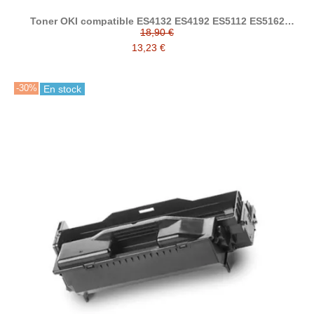
Toner OKI compatible ES4132 ES4192 ES5112 ES5162
45807116
18,90 €
13,23 €
-30%
En stock