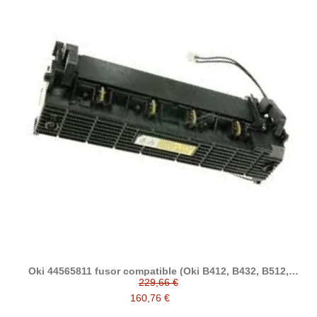
Oki 44565811 fusor compatible (Oki B412, B432, B512,
ES5112, ES5162, ES4192, ES4132, MB472, MB562)
229,66 €
160,76 €