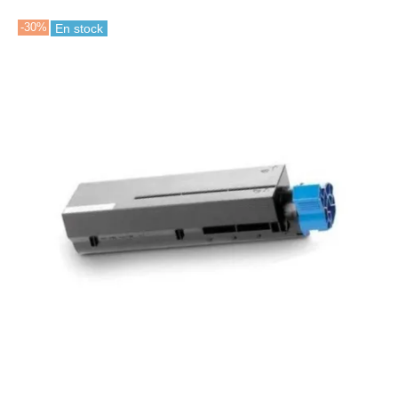
-30%
En stock