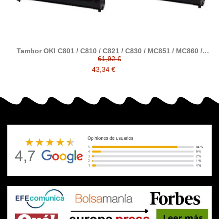
Tambor OKI C801 / C810 / C821 / C830 / MC851 / MC860 /
MC861 / MC862 / ES8430 / ES8460 / ES8451 / ES8461 /
61,92 €
CX2633 comp. a OKI
43,34 €