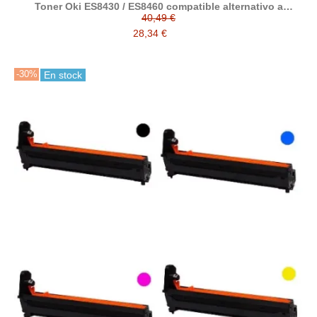
Toner Oki ES8430 / ES8460 compatible alternativo a
44059232 / 44059231 / 44059230 / 44059229
40,49 €
28,34 €
-30%
En stock