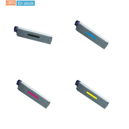
-30%
En stock