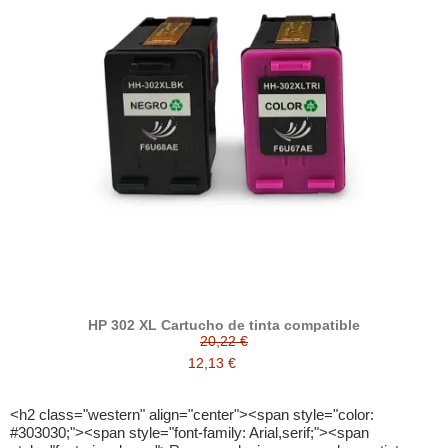
HP 302 XL Cartucho de tinta compatible
20,22 €
12,13 €
<h2 class="western" align="center"><span style="color: #303030;"><span style="font-family: Arial,serif;"><span style="font-size: large;">Recomendaciones para ahorrar tinta y papel en tus impresoras y en especial la </span></span></span><span style="font-family: Arial,serif;"><span style="font-size: large;">HP Deskjet 3632</span></span></h2> <p> <span style="font-family: arial black,avant garde; font-size: 10pt;"><span style="color: #303030;"><span style="font-weight: normal;">Las impresoras siempre son unas aliadas en el día a día laboral o en la casa, con los niños y sus tareas, o si estás haciendo un postgrado, materializará tu creatividad y buenas ideas. Hay variedad en el mercado pero las <a title="Impresoras multifuncion" href="https://quecartucho.es/blog/claves-de-los-equipos-multifuncion/#_Que_es_una_impresora_multifuncion">impresoras multifunción</a> como la </span></span><a title="tinta para impresoras hp deskjet" href="http://quecartucho.es/2376-hp-deskjet">HP Deskjet</a> 3632 <span style="font-weight: normal;">son una de las mejores opciones para resolver todo lo que se necesita con un solo equipo.</span></span></p> <p><span style="font-family: arial black,avant garde; font-size: 10pt;"><span style="font-weight: normal;">Pero antes de conocer los detalles y ventajas de esta impresora, es importante revisar en líneas generales cuáles son las recomendaciones para <span style="color: #008000;"><a title="ahorrar tinta" href="https://quecartucho.es/blog/ahorrar-en-la-tinta-de-la-impresora-en-dos-pasos/"><span style="color: #008000;">ahorrar tinta</span></a></span> en el trabajo con la impresora. La disminución en los costes de impresión es uno de los ratos de las organizaciones o los dueños de los equipos por muy pequeño que sea el negocio y más si es de uso familiar.</span></span></p> <p class="western" style="font-weight: normal;" align="justify"><span style="font-family: arial black,avant garde; font-size: 10pt;"><span style="color: #303030;">Ahorrar papel</span><span style="color: #303030;"><span style="font-weight: normal;">: No solo por economia (que tambíen), más importante aún por el ambiente, debemos buscar ahorrar papel cuando imprimimos, con la impresión doble cara, para ayudar que este <a title="consumbile de impresora" href="http://quecartucho.es/">consumible</a> sea usado de manera óptima. Y además evitamos el montón de papeles innecesarios y que ocuparán más espacio en la oficina o en la casa.</span></span></span></p> <p class="western" style="font-weight: normal;" align="justify"><span style="font-family: arial black,avant garde; font-size: 10pt;"><span style="color: #303030;"><span style="font-weight: normal;"><img style="display: block; margin-left: auto; margin-right: auto;" title="tinta e impresora hp deskjet 3632" src="http://quecartucho.es/img/cms/Impresoras/DIYPictureFrameandHP3632.jpg" alt="impresora hp deskjet 3632" width="579" height="385" /></span></span></span></p> <p class="western" style="font-weight: normal;" align="justify"><span style="font-family: arial black,avant garde; font-size: 10pt;"><span style="color: #303030;">Clasificar el papel</span><span style="color: #303030;"><span style="font-weight: normal;">. Podemos dividir las bandejas de entradas con distintos tipos de papel, ya que así podrás usar papel reciclado para tus impresiones personales o no tan importantes y papel nuevo para los entregables del trabajo o algún cliente.</span></span></span></p> <p class="western" align="justify"><span style="font-family: arial black,avant garde; font-size: 10pt;"><span style="color: #303030;">Uso de<span style="color: #008000;"> <a title="cartuchos de tinta xl" href="https://quecartucho.es/blog/cartuchos-tinta-xl-significa/"><span style="color: #008000;">cartuchos XL</span></a></span></span><span style="color: #303030;"><span style="font-weight: normal;">: Si el caso de tu emprendimiento o trabajo amerita impresiones en cantidades grandes, los cartuchos XL son una muy buena opción para reducir hasta el 50% de los costos de tinta, ya que están diseñados para dinámicas de mayores cantidades. Ahora si en tu caso imprimes poco, mejor usar los cartuchos estándar.</span></span></span></p> <p class="western" align="justify"><span style="font-family: arial black,avant garde; font-size: 10pt;"><span style="color: #303030;">Revisiones previas</span><span style="color: #303030;"><span style="font-weight: normal;">. Antes de imprimir es importante revisar para evitar impresiones fallidas. Se recomienda usar la vista previa de impresión para poder prevenir o descartar pequeños errores de formato que haría repetir la impresión y gastar más papel y tinta.</span></span></span></p> <p class="western" align="justify"><span style="font-family: arial black,avant garde; font-size: 10pt;"><a title="ahorro de tinta" href="https://quecartucho.es/blog/ahorrar-en-la-tinta-de-la-impresora-en-dos-pasos/"><span style="color: #303030;">Ahorro de tinta</span></a><span style="color: #303030;"><span style="font-weight: normal;">. Una de las tecnologías más usadas porque son más precisas por la inyección es la de tinta. Esto hace que se puedan imprimir un mayor número de páginas con la misma cantidad de tinta. Este tipo de tecnología es muy característica de forma eficiente en las líneas de impresoras HP. Sobre todo si selecciona un modelo como la impresora </span></span>HP Deskjet 3632</span></p> <p class="western" align="justify"><span style="font-family: arial black,avant garde; font-size: 10pt;"><span style="color: #303030;">Impresiones duraderas</span><span style="color: #303030;"><span style="font-weight: normal;">: Depende del objetivo del documento impreso es importante tomar en cuenta, que si lo que se requiere va a durar mucho tiempo. La tinta generalmente ofrece una mejor fijación al papel y evita tener que reimprimir a corto plazo, ya que aguantan más, a pesar de estar expuestos al sol, alguna brisa de líquidos o a exceso de iluminación. </span></span></span></p> <p class="western" align="justify"><span style="font-family: arial black,avant garde; font-size: 10pt;"><span style="color: #303030;">Ajustes en calidad</span><span style="color: #303030;"><span style="font-weight: normal;">. Otro de elementos que nos permitirán ahorrar consumibles, sobre todo <a title="tinta" href="http://colorpremium.es/">tinta</a>, es ajustar en función de la necesidad: la calidad de impresión. Sobre todo cuando vayamos a imprimir imágenes o gráficos y planos. Haciendo esto, podemos imprimir lo de uso personal o en casa de baja calidad y más alta los entregables a clientes o la universidad. Pueden seleccionar también imprimir a escala de grises los documentos personales no entregables.</span></span></span></p> <p class="western" align="justify"><span style="font-family: arial black,avant garde; font-size: 10pt;"><span style="color: #303030;">Claves y seguros</span><span style="color: #303030;"><span style="font-weight: normal;">. No se trata de ser egoístas, pero si la impresora es compartida o está expuesta a otras personas con las que no trabajas directamente, una buena opción es asignarle una clave y que solo la tengas quienes realmente pueden imprimir o están autorizados. Incluso siendo más extremos, si el caso lo amerita, y previo un estudio previo de uso, se pueden asignar cuotas de impresión por integrantes de clave para tener un uso equilibrado y mucho más regulado. Aunque hay que tener cuidado con esta decisión ya que podría generar malestar y debe tomarse y ejecutarse con mucho tacto y buena comunicación.</span></span></span></p> <p class="western" align="justify"><span style="font-family: arial black,avant garde; font-size: 10pt;"><span style="color: #303030;">Selecciona bien la fuente</span><span style="color: #303030;"><span style="font-weight: normal;">. Parece mentira pero la selección de la fuentes que usaremos estará influyendo directamente en cuánta tinta gastaremos en la impresión, hay fuentes más eficientes para conseguir ahorro de tinta, y otras por el contrario podrían llegar a gastar hasta 35% más. Ejemplo de esto es la fuente Garamond, que es una tipografía que consume menos tinta que la tan comercial Times New Roman o Arial. Otros casos, son las llamadas eco, que tienen microperforaciones en su diseño, que si bien son imperceptibles al ojo, son huecos en blanco que ahorran tinta y a largo plazo, si se usa constantemente, en documentos que no son entregables, se ahorrará bastante dinero.</span></span></span></p> <p class="western" align="justify"> </p> <p class="western" align="justify"><span style="font-family: arial black,avant garde; font-size: 10pt;"><span style="color: #303030;"><span style="font-weight: normal;"><img style="display: block; margin-left: auto; margin-right: auto;" title="impresora 3632 de hp para poder ver el scaner" src="http://quecartucho.es/img/cms/Impresoras/HP-DeskJet-3632-con-la-tapa-del-escaner-abierta.jpg" alt="impresora hp deskjet 3632 escaner" width="536" height="402" /></span></span></span></p> <p class="western" align="justify"><span style="font-family: arial black,avant garde; font-size: 10pt;"><span style="color: #303030;"><span style="font-weight: normal;"><br /></span></span></span></p> <p class="western" align="justify"><span style="font-family: arial black,avant garde; font-size: 10pt;"><span style="color: #303030;">Solo lo que se necesita</span><span style="color: #303030;"><span style="font-weight: normal;">. Este criterio nos permitirá ahorrar, no solo de forma generar, por el solo hecho de imprimir algo o no, ya que por supuesto que las impresoras están hechas para eso, para imprimir, pero específicamente nos referimos al contenido, o por ejemplo, las hojas de cálculos o documentos de Excel, que a veces, por no configurarlos bien, toman 2 o más páginas que al final no utilizamos y desperdiciamos tinta y hojas. También es importante, antes de imprimir, preguntarse si se requiere de verdad impreso, o se puede colocar en digital en algún archivo PDF pa