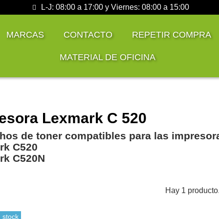
L-J: 08:00 a 17:00 y Viernes: 08:00 a 15:00
MARCAS
CONTACTO
REPETIR COMPRA
MATERIAL DE OFICINA
esora Lexmark C 520
hos de toner compatibles para las impresor
rk C520
rk C520N
Hay 1 producto
 stock