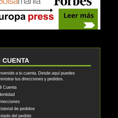
I CUENTA
nvenido a tu cuenta. Desde aquí puedes
inistrar tus direcciones y pedidos.
i Cuenta
dentidad
irecciones
istorial de pedidos
stado del pedido