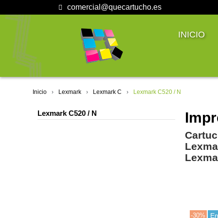
comercial@quecartucho.es
INICIO
Inicio
Lexmark
Lexmark C
Lexmark C520 / N
Lexmark C520 / N
Impr
Cartuc
Lexma
Lexma
-30%
En