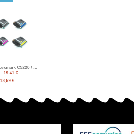
Lexmark C5220 / C
patible alternativo
19,41 €
xmark C5220KS /
0CS / C5220MS /
13,59 €
C5220YS