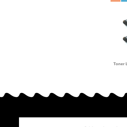
Toner 
5220 com
a Le
C522