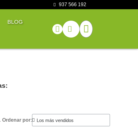
937 566 192
BLOG
as:
.
Ordenar por: